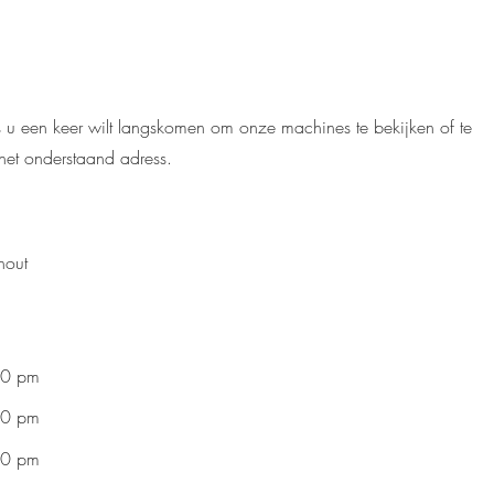
 u een keer wilt langskomen om onze machines te bekijken of te
het onderstaand adress.
hout
30 pm
30 pm
30 pm