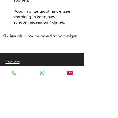
sporten.
Koop in onze groothandel zeer
voordelig in voor jouw
schoonheidssalon / kliniek.
Klik hier als u ook de opleiding wilt volgen
Over ons
Voorwaarden
Privacy Policy
Contact
Klanten service
Garantie