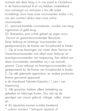
moment dat deze terug is in ons pand te Oosterhout
in de harmoniestraat 8 en wij hebben ondertekend
voor ontvangst.wij verwijzen u ten alle tyden
mondelings door naar onze voorwaarden zodra u bij
ons een contract afsluit naar onze online
voorwaarden.
21. speciaal bestelde coronatesten, worden niet terug
ingenomen of geld terug.
22. Brievenbus post schiet geheel op eigen risico
Service- en garantievoorwaarden Beautytec
Deze Verkoop en Leverings Voorwaarden zijn
gedeponeerd bij de Kamer van Koophandel te breda
1. Op al onze leveringen zijn naast deze Service- en
Garantievoorwaarden ook altijd onze Verkoop- en
Leveringsvoorwaarden van toepassing. Een afdruk van
deze voorwaarden verstrekken wij u op verzoek
gaarne. Onze verkoop- en leveringsvoorwaarden zijn
gedeponeerd bij de Kamer van Koophandel te breda
2. Op alle geleverde apparatuur, en andere producten
(hierna genoemd apparaat)
is de standaard Fabrieks-Garantie ( 1 jaar ) van
toepassing.
3. Alle garanties hebben alleen betrekking op
gebreken en fabicage fouten. Dus niet op de
gevolgen van onjuist gebruik, slijtage, vallen, stoten
etc.
4. Bij reparaties kunnen worden berekend:
* uurloon monteur * transport- verzend- of