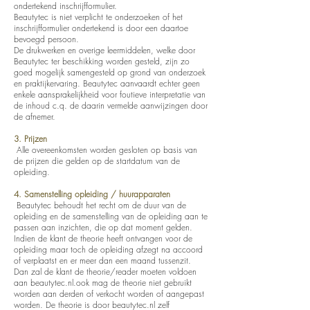
ondertekend inschrijfformulier.
Beautytec is niet verplicht te onderzoeken of het
inschrijfformulier ondertekend is door een daartoe
bevoegd persoon.
De drukwerken en overige leermiddelen, welke door
Beautytec ter beschikking worden gesteld, zijn zo
goed mogelijk samengesteld op grond van onderzoek
en praktijkervaring. Beautytec aanvaardt echter geen
enkele aansprakelijkheid voor foutieve interpretatie van
de inhoud c.q. de daarin vermelde aanwijzingen door
de afnemer.
3. Prijzen
Alle overeenkomsten worden gesloten op basis van
de prijzen die gelden op de startdatum van de
opleiding.
4. Samenstelling opleiding / huurapparaten
Beautytec behoudt het recht om de duur van de
opleiding en de samenstelling van de opleiding aan te
passen aan inzichten, die op dat moment gelden.
Indien de klant de theorie heeft ontvangen voor de
opleiding maar toch de opleiding afzegt na accoord
of verplaatst en er meer dan een maand tussenzit.
Dan zal de klant de theorie/reader moeten voldoen
aan beautytec.nl.ook mag de theorie niet gebruikt
worden aan derden of verkocht worden of aangepast
worden. De theorie is door beautytec.nl zelf