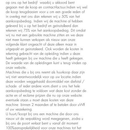
op ons op het bedrijf waarbij u akkoord bent
gegaan met de koop en contract-factuur.Indien wij wel
de koop terugdraaien voor u om een goede reden of
in overleg met ons dan rekenen wij u 50% van het
aankoopsbedrag. Indien wij de machine al hebben
geleverd bij u op het bedrijf en geïnstalleerd dan
rekenen wij 75% van het aankoopsbedrag. Dit omdat
wij nu met een gebruikte machine zitten en we deze
niet meer kunnen verkopen als nieuw aan onze
volgende klant ongeacht of deze alleen maar in
uitgepakt en geinstaleerd. Ook worden de kosten in
rekening gebracht van de opleiding indien u deze
heeft gekregen bij uw machine die u heeft gekregen.
De waarde van de opleidingen kunt u terug vinden op
onze website.
Machines die u bij ons neemt als huurkoop daar zijn
wij niet verantwoordelijk voor op uw locatie.indien
deze worden weggehaald doormiddel van diefstal /
schade of ieder andere vorm.dient u ons het hele
aankoopsbedrag te voldoen wat deze kost zonder de
actie en of reclame prijzen die nu op onze website
eventuele staan.u moet deze kosten van deze
machine binnen 2 maanden af te betalen door uWlf
of uw verzekering.
U huurt/koopt bij ons een machine die door ons
nieuw uit de verpakking word meegegeven, zodra u
bij ons de poort verlaat bent u vanaf dit moment
100%aansprakelijkheid voor onze machines tot het