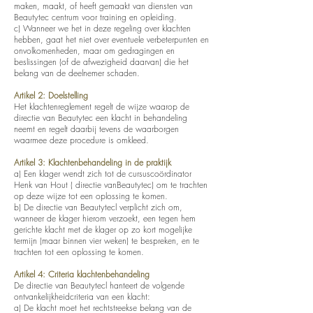
maken, maakt, of heeft gemaakt van diensten van
Beautytec centrum voor training en opleiding.
c) Wanneer we het in deze regeling over klachten
hebben, gaat het niet over eventuele verbeterpunten en
onvolkomenheden, maar om gedragingen en
beslissingen (of de afwezigheid daarvan) die het
belang van de deelnemer schaden.
Artikel 2: Doelstelling
Het klachtenreglement regelt de wijze waarop de
directie van Beautytec een klacht in behandeling
neemt en regelt daarbij tevens de waarborgen
waarmee deze procedure is omkleed.
Artikel 3: Klachtenbehandeling in de praktijk
a) Een klager wendt zich tot de cursuscoördinator
Henk van Hout ( directie vanBeautytec) om te trachten
op deze wijze tot een oplossing te komen.
b) De directie van Beautytecl verplicht zich om,
wanneer de klager hierom verzoekt, een tegen hem
gerichte klacht met de klager op zo kort mogelijke
termijn (maar binnen vier weken) te bespreken, en te
trachten tot een oplossing te komen.
Artikel 4: Criteria klachtenbehandeling
De directie van Beautytecl hanteert de volgende
ontvankelijkheidcriteria van een klacht:
a) De klacht moet het rechtstreekse belang van de