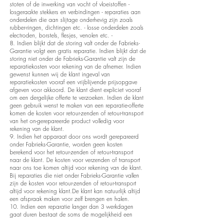
stoten of de inwerking van vocht of vloeistoffen -
losgeraakte stekkers en verbindingen - reparaties aan
onderdelen die aan slijtage onderhevig zijn zoals
rubber-ringen, dichtingen etc. - losse onderdelen zoals
electroden, borstels, flesjes, venolen etc. -
8. Indien blijkt dat de storing valt onder de Fabrieks-
Garantie volgt een gratis reparatie. Indien blijkt dat de
storing niet onder de Fabrieks-Garantie valt zijn de
reparatiekosten voor rekening van de afnemer. Indien
gewenst kunnen wij de klant ingeval van
reparatiekosten vooraf een vrijblijvende prijsopgave
afgeven voor akkoord. De klant dient expliciet vooraf
om een dergelijke offerte te verzoeken. Indien de klant
geen gebruik wenst te maken van een reparatie-offerte
komen de kosten voor retour-zenden of retour-transport
van het on-gerepareerde product volledig voor
rekening van de klant.
9. Indien het apparaat door ons wordt gerepareerd
onder Fabrieks-Garantie, worden geen kosten
berekend voor het retour-zenden of retour-transport
naar de klant. De kosten voor verzenden of transport
naar ons toe komen altijd voor rekening van de klant.
Bij reparaties die niet onder Fabrieks-Garantie vallen
zijn de kosten voor retour-zenden of retour-transport
altijd voor rekening klant.De klant kan natuurlijk altijd
een afspraak maken voor zelf brengen en halen.
10. Indien een reparatie langer dan 3 werkdagen
gaat duren bestaat de soms de mogelijkheid een