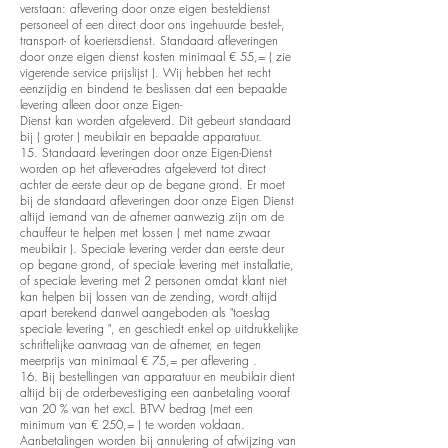
verstaan: aflevering door onze eigen besteldienst
personeel of een direct door ons ingehuurde bestel-,
transport- of koeriersdienst. Standaard afleveringen
door onze eigen dienst kosten minimaal € 55,= ( zie
vigerende service prijslijst ). Wij hebben het recht
eenzijdig en bindend te beslissen dat een bepaalde
levering alleen door onze Eigen-
Dienst kan worden afgeleverd. Dit gebeurt standaard
bij ( groter ) meubilair en bepaalde apparatuur.
15. Standaard leveringen door onze Eigen-Dienst
worden op het aflever-adres afgeleverd tot direct
achter de eerste deur op de begane grond. Er moet
bij de standaard afleveringen door onze Eigen Dienst
altijd iemand van de afnemer aanwezig zijn om de
chauffeur te helpen met lossen ( met name zwaar
meubilair ). Speciale levering verder dan eerste deur
op begane grond, of speciale levering met installatie,
of speciale levering met 2 personen omdat klant niet
kan helpen bij lossen van de zending, wordt altijd
apart berekend danwel aangeboden als "toeslag
speciale levering ", en geschiedt enkel op uitdrukkelijke
schriftelijke aanvraag van de afnemer, en tegen
meerprijs van minimaal € 75,= per aflevering .
16. Bij bestellingen van apparatuur en meubilair dient
altijd bij de orderbevestiging een aanbetaling vooraf
van 20 % van het excl. BTW bedrag (met een
minimum van € 250,= ) te worden voldaan.
Aanbetalingen worden bij annulering of afwijzing van