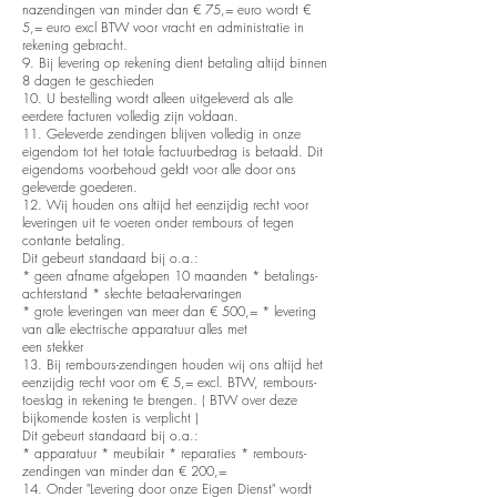
nazendingen van minder dan € 75,= euro wordt €
5,= euro excl BTW voor vracht en administratie in
rekening gebracht.
9. Bij levering op rekening dient betaling altijd binnen
8 dagen te geschieden
10. U bestelling wordt alleen uitgeleverd als alle
eerdere facturen volledig zijn voldaan.
11. Geleverde zendingen blijven volledig in onze
eigendom tot het totale factuurbedrag is betaald. Dit
eigendoms voorbehoud geldt voor alle door ons
geleverde goederen.
12. Wij houden ons altijd het eenzijdig recht voor
leveringen uit te voeren onder rembours of tegen
contante betaling.
Dit gebeurt standaard bij o.a.:
* geen afname afgelopen 10 maanden * betalings-
achterstand * slechte betaal-ervaringen
* grote leveringen van meer dan € 500,= * levering
van alle electrische apparatuur alles met
een stekker
13. Bij rembours-zendingen houden wij ons altijd het
eenzijdig recht voor om € 5,= excl. BTW, rembours-
toeslag in rekening te brengen. ( BTW over deze
bijkomende kosten is verplicht )
Dit gebeurt standaard bij o.a.:
* apparatuur * meubilair * reparaties * rembours-
zendingen van minder dan € 200,=
14. Onder "Levering door onze Eigen Dienst" wordt