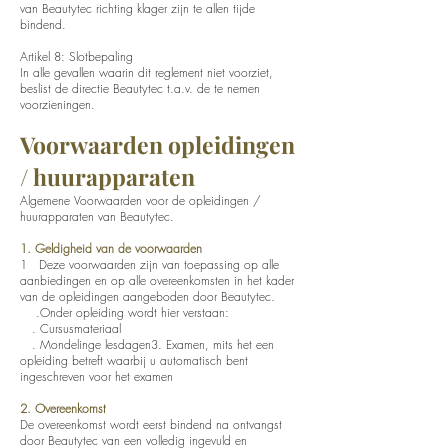
van Beautytec richting klager zijn te allen tijde
bindend.
Artikel 8: Slotbepaling
In alle gevallen waarin dit reglement niet voorziet,
beslist de directie Beautytec t.a.v. de te nemen
voorzieningen.
Voorwaarden opleidingen
/ huurapparaten
Algemene Voorwaarden voor de opleidingen /
huurapparaten van Beautytec.
1. Geldigheid van de voorwaarden
1 Deze voorwaarden zijn van toepassing op alle
aanbiedingen en op alle overeenkomsten in het kader
van de opleidingen aangeboden door Beautytec.
.Onder opleiding wordt hier verstaan:
. Cursusmateriaal
. Mondelinge lesdagen3. Examen, mits het een
opleiding betreft waarbij u automatisch bent
ingeschreven voor het examen
2. Overeenkomst
De overeenkomst wordt eerst bindend na ontvangst
door Beautytec van een volledig ingevuld en