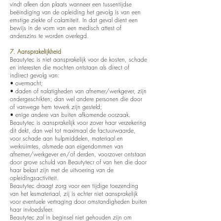
vindt alleen dan plaats wanneer een tussentijdse
beëindiging van de opleiding het gevolg is van een
ernstige ziekte of calamiteit. In dat geval dient een
bewijs in de vorm van een medisch attest of
anderszins te worden overlegd.
7. Aansprakelijkheid
Beautytec is niet aansprakelijk voor de kosten, schade
en interesten die mochten ontstaan als direct of
indirect gevolg van:
• overmacht;
• daden of nalatigheden van afnemer/werkgever, zijn
ondergeschikten; dan wel andere personen die door
of vanwege hem tewerk zijn gesteld;
• enige andere van buiten afkomende oorzaak.
Beautytec is aansprakelijk voor zover haar verzekering
dit dekt, dan wel tot maximaal de factuurwaarde,
voor schade aan hulpmiddelen, materiaal en
werkruimtes, alsmede aan eigendommen van
afnemer/werkgever en/of derden, voorzover ontstaan
door grove schuld van Beautytecr of van hen die door
haar belast zijn met de uitvoering van de
opleidingsactiviteit.
Beautytec draagt zorg voor een tijdige toezending
van het lesmateriaal, zij is echter niet aansprakelijk
voor eventuele vertraging door omstandigheden buiten
haar invloedsfeer.
Beautytec zal in beginsel niet gehouden zijn om