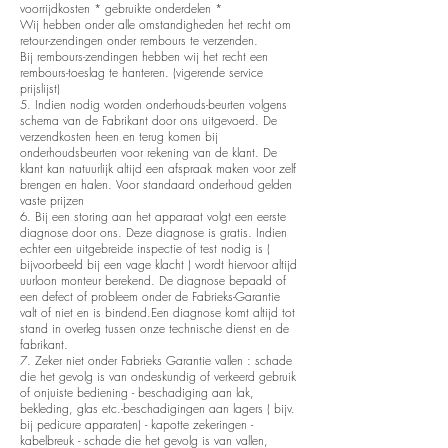
voorrijdkosten * gebruikte onderdelen *
Wij hebben onder alle omstandigheden het recht om
retour-zendingen onder rembours te verzenden.
Bij rembours-zendingen hebben wij het recht een
rembours-toeslag te hanteren. (vigerende service
prijslijst)
5. Indien nodig worden onderhouds-beurten volgens
schema van de Fabrikant door ons uitgevoerd. De
verzendkosten heen en terug komen bij
onderhoudsbeurten voor rekening van de klant. De
klant kan natuurlijk altijd een afspraak maken voor zelf
brengen en halen. Voor standaard onderhoud gelden
vaste prijzen
6. Bij een storing aan het apparaat volgt een eerste
diagnose door ons. Deze diagnose is gratis. Indien
echter een uitgebreide inspectie of test nodig is (
bijvoorbeeld bij een vage klacht ) wordt hiervoor altijd
uurloon monteur berekend. De diagnose bepaald of
een defect of probleem onder de Fabrieks-Garantie
valt of niet en is bindend.Een diagnose komt altijd tot
stand in overleg tussen onze technische dienst en de
fabrikant.
7. Zeker niet onder Fabrieks Garantie vallen : schade
die het gevolg is van ondeskundig of verkeerd gebruik
of onjuiste bediening - beschadiging aan lak,
bekleding, glas etc.-beschadigingen aan lagers ( bijv.
bij pedicure apparaten) - kapotte zekeringen -
kabelbreuk - schade die het gevolg is van vallen,