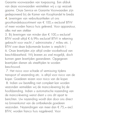
Garantie voorwaarden van toepassing. Een afdruk
van deze voorwaarden verstrekken wij u op verzoek
gaarne. Onze Service en Garantie Voorwaarden zijn
gedeponeerd bij de Kamer van Koophandel te breda
4.
Leveringen van verbruiksartikelen uit ons
groothandelsassortiment van € 100,= exclusief BTW
of meer worden franco huis geleverd. Voor apparatuur,
alles met een stekker
5. Bij leveringen van minder dan € 100,= exclusief
BTW wordt altijd € 6,99= exclusief BTW in rekening
gebracht voor vracht / administratie / milieu etc. (
BTW over deze bijkomende kosten is verplicht )
6. Onze levertijden zijn altijd onder voorbehoud van
beschikbaarheid. Wij leveren zo snel mogelijk, doch
kunnen geen levertijden garanderen. Opgegeven
levertijden dienen als streeftijden te worden
beschouwd.
7. Het risico voor schade of vermissing tijdens
transport of verzending etc. is altijd voor risico van de
koper. Goederen reizen voor risico van de koper.
8. Indien uw bestelling niet compleet kan worden
verzonden vermelden wij de manco-levering bij de
hoofdzending. Indien u automatische nazending van
de manco-levering wenst dient u ons dit apart te
berichten. Uw nazending wordt dan door ons direct
na binnenkomst van de ontbrekende goederen
verzonden. Nazendingen van meer dan € 75,= excl.
BTW, worden franco huis nageleverd. Voor