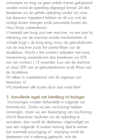
ontworpen en mag op geen enkele manier gekopieerd
worden.word de opleiding afgezegd binnen 24 dan
berekenen wij de gehele opleiding omdat wij onze
tyd daarvoor ingepland hebben en dit ons ook de
nodige kosten brengen zoals personeels kosten etc.
Huur/koop overeenkomst.
U betaald een borg voor een machine, na een jaar bij
inlevering van de machine zonder mankementen of
schade krijgt u de borg terug minus de gebruikskosten
van de machine zoals het aantal flitsen van de
diodelaser. Mocht u het contract verbreken met onze
toestemming overeenkomst dan berekenen wij 50%
van het contract ( 12 maanden huur van de machine
en daar 50% van ex gebruikerskosten zoals flitsen van
de diodelaser.
Dit alleen in overeenkomst met de eigenaar van
beautytec.nl.
Wij berekenen alle kosten door aan onze klant.
5. Aanvullende regels met betrekking tot lesdagen
Inschrijvingen worden behandeld in volgorde van
binnenkomst. Zodra wij een inschrijving hebben
ontvangen, sturen wij een bevestiging van inschrijving.
Mocht Beautytec besluiten om de opleiding te
annuleren, dan wordt de deelnemer uitgenodigd om
aan een volgende of andere training deel te nemen.
Een eventuele prijsstijging of - wijziging wordt de
deelnemer niet in rekening gebracht, mits de