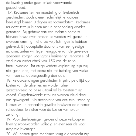
de levering onder geen enkele voorwaarde
gecrediteerd.
17. Reclames kunnen mondeling of telefonisch
geschieden, doch dienen schriftelijk te worden
bevestigd binnen 3 dagen na factuurdatum. Reclames
na deze termijn kunnen niet in behandeling worden
genomen. Bij gebreke van een reclame conform
hiervoor beschreven procedure worden wij geacht in
overeenstemming met onze verplichtingen te hebben
geleverd. Bij acceptatie door ons van een geldige
reclame, zullen wij tegen teruggave van de geleverde
goederen zorgen voor gratis herlevering, reparatie, of
crediteren onder aftrek van 15% van de netto
factuurwaarde. Tot enige verdere verplichting zijn wij
niet gehouden, met name niet tot betaling van welke
vorm van schadevergoeding dan ook.
18. Retour-zendingen geschieden in principe altijd op
kosten van de afnemer, en worden alleen
geaccepteerd na onze uitdrukkelijke toestemming
vooraf. Ongefrankeerde retouren worden altijd door
ons geweigerd. Na acceptatie van een retour-zending
kunnen wij in bepaalde gevallen beslissen de afnemer
schadeloos te stellen voor de kosten van retour-
zending.
19. Voor deelleveringen gelden al deze verkoop- en
leveringsvoorwaarden volledig en evenzeer als voor
integrale leveringen.
20. Wij nemen geen machines terug die verkocht zijn