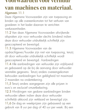
Voorwaarden voor verhuur
van machines en materiaal.
Algemeen 11.1
Deze Algemene Voorwaarden zijn van toepassing en
binden op alle overeenkomsten tot het verhuren van
goederen in het kader daarvan te verrichten
werkzaamheden.
11.2
Van deze Algemene Voorwaarden afwijkende
afspraken zijn voor verhuurder slechts bindend indien
deze door verhuurder uitdrukkelijk schriftelijk zijn
geaccepteerd en bevestigd.
11.3
Algemene Voorwaarden van de
opdrachtgever/huurder zijn niet van toepassing, tenzij
dit door verhuurder uitdrukkelijk schriftelijk wordt
geaccepteerd en bevestigd. Aanbiedingen
11.4
Alle aanbiedingen van verhuurder zijn vrijblijvend
en gebaseerd op de bij de aanvang door verhuurder
verstrekte gegevens. Tenzij anders overeengekomen
behouden aanbiedingen hun geldigheid tot maximaal
2 maanden na ondertekening.
11,5
Tenzij anders aangegeven zijn alle prijzen in
euro's en exclusief omzetbelasting.
12.3
Afwijkingen van gedane aanbiedingen binden
verhuurder alleen indien deze door verhuurder
schriftelijk akkoord zijn verklaard en bevestigd zijn.
11,6
De dag en weekprijzen zijn gebaseerd op een
gebruik van 8 uur per dag of 40 uur per week. Bij een