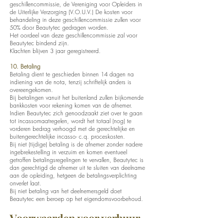
geschillencommissie, de Vereniging voor Opleiders in
de Uiterlijke Verzorging (V.O.U.V.) De kosten voor
behandeling in deze geschillencommissie zullen voor
50% door Beautytec gedragen worden.
Het oordeel van deze geschillencommissie zal voor
Beautytec bindend zijn.
Klachten blijven 3 jaar geregistreerd.
10. Betaling
Betaling dient te geschieden binnen 14 dagen na
indiening van de nota, tenzij schriftelijk anders is
overeengekomen.
Bij betalingen vanuit het buitenland zullen bijkomende
bankkosten voor rekening komen van de afnemer.
Indien Beautytec zich genoodzaakt ziet over te gaan
tot incassomaatregelen, wordt het totaal (nog) te
vorderen bedrag verhoogd met de gerechtelijke en
buitengerechtelijke incasso- c.q. proceskosten.
Bij niet (tijdige) betaling is de afnemer zonder nadere
ingebrekestelling in verzuim en komen eventueel
getroffen betalingsregelingen te vervallen, Beautytec is
dan gerechtigd de afnemer uit te sluiten van deelname
aan de opleiding, hetgeen de betalingsverplichting
onverlet laat.
Bij niet betaling van het deelnemersgeld doet
Beautytec een beroep op het eigendomsvoorbehoud.