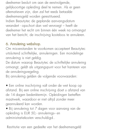
deelnemer besluit om aan de eerstvolgende,
gelijksoortige opleiding deel te nemen. Als er geen
alternatieven zijn, dan zal het reeds betaalde
deelnemersgeld worden gerestitueerd.
Indien Beautytec de geplande aanvangsdatum
verandert - opschort dan wel vervroegt – heeft de
deelnemer het recht om binnen één week na ontvangst
van het bericht, de inschrijving kosteloos te annuleren.
6. Annulering webshop.
Om misverstanden te voorkomen accepteert Beautytec
uitsluitend schriftelijke, annuleringen. Een mondelinge
annulering is niet geldig.
De datum waarop Beautytec de schriftelijke annulering
ontvangt, geldt als uitgangspunt voor het hanteren van
de annuleringsregeling.
Bij annulering gelden de volgende voorwaarden:
• Een online inschrijving valt onder de wet koop op
afstand. Bij een online inschrijving doet u afstand van
de 14 dagen bedenktermijn. Opleidingen betreffen
maatwerk, waardoor er niet altijd zonder meer
geannuleerd kan worden.
• Bij annulering tot 7 dagen voor aanvang van de
opleiding is EUR 50,- annulerings-- en
administratiekosten verschuldigd..
Restitutie van een gedeelte van het deelnemersgeld