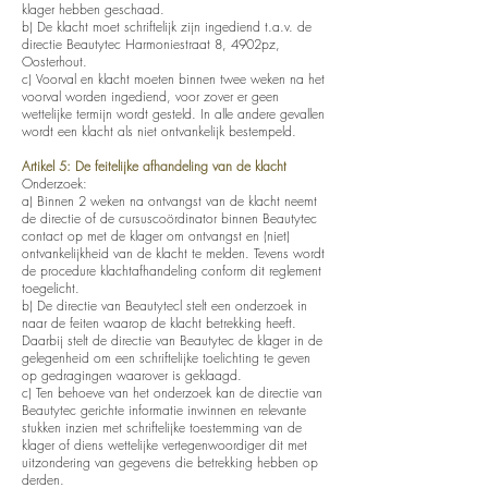
klager hebben geschaad.
b) De klacht moet schriftelijk zijn ingediend t.a.v. de
directie Beautytec Harmoniestraat 8, 4902pz,
Oosterhout.
c) Voorval en klacht moeten binnen twee weken na het
voorval worden ingediend, voor zover er geen
wettelijke termijn wordt gesteld. In alle andere gevallen
wordt een klacht als niet ontvankelijk bestempeld.
Artikel 5: De feitelijke afhandeling van de klacht
Onderzoek:
a) Binnen 2 weken na ontvangst van de klacht neemt
de directie of de cursuscoördinator binnen Beautytec
contact op met de klager om ontvangst en (niet)
ontvankelijkheid van de klacht te melden. Tevens wordt
de procedure klachtafhandeling conform dit reglement
toegelicht.
b) De directie van Beautytecl stelt een onderzoek in
naar de feiten waarop de klacht betrekking heeft.
Daarbij stelt de directie van Beautytec de klager in de
gelegenheid om een schriftelijke toelichting te geven
op gedragingen waarover is geklaagd.
c) Ten behoeve van het onderzoek kan de directie van
Beautytec gerichte informatie inwinnen en relevante
stukken inzien met schriftelijke toestemming van de
klager of diens wettelijke vertegenwoordiger dit met
uitzondering van gegevens die betrekking hebben op
derden.