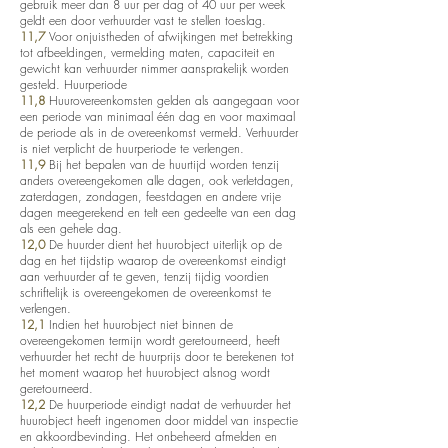
gebruik meer dan 8 uur per dag of 40 uur per week
geldt een door verhuurder vast te stellen toeslag.
11,7
Voor onjuistheden of afwijkingen met betrekking
tot afbeeldingen, vermelding maten, capaciteit en
gewicht kan verhuurder nimmer aansprakelijk worden
gesteld. Huurperiode
11,8
Huurovereenkomsten gelden als aangegaan voor
een periode van minimaal één dag en voor maximaal
de periode als in de overeenkomst vermeld. Verhuurder
is niet verplicht de huurperiode te verlengen.
11,9
Bij het bepalen van de huurtijd worden tenzij
anders overeengekomen alle dagen, ook verletdagen,
zaterdagen, zondagen, feestdagen en andere vrije
dagen meegerekend en telt een gedeelte van een dag
als een gehele dag.
12,0
De huurder dient het huurobject uiterlijk op de
dag en het tijdstip waarop de overeenkomst eindigt
aan verhuurder af te geven, tenzij tijdig voordien
schriftelijk is overeengekomen de overeenkomst te
verlengen.
12,1
Indien het huurobject niet binnen de
overeengekomen termijn wordt geretourneerd, heeft
verhuurder het recht de huurprijs door te berekenen tot
het moment waarop het huurobject alsnog wordt
geretourneerd.
12,2
De huurperiode eindigt nadat de verhuurder het
huurobject heeft ingenomen door middel van inspectie
en akkoordbevinding. Het onbeheerd afmelden en