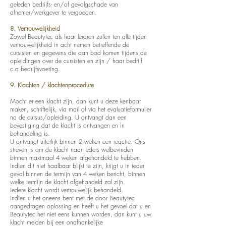
geleden bedrijfs- en/of gevolgschade van
afnemer/werkgever te vergoeden.
8. Vertrouwelijkheid
Zowel Beautytec als haar leraren zullen ten alle tijden
vertrouwelijkheid in acht nemen betreffende de
cursisten en gegevens die aan bod komen tijdens de
opleidingen over de cursisten en zijn / haar bedrijf
c.q bedrijfsvoering.
9. Klachten / klachtenprocedure
Mocht er een klacht zijn, dan kunt u deze kenbaar
maken, schriftelijk, via mail of via het evaluatieformulier
na de cursus/opleiding. U ontvangt dan een
bevestiging dat de klacht is ontvangen en in
behandeling is.
U ontvangt uiterlijk binnen 2 weken een reactie. Ons
streven is om de klacht naar ieders welbevinden
binnen maximaal 4 weken afgehandeld te hebben.
Indien dit niet haalbaar blijkt te zijn, krijgt u in ieder
geval binnen de termijn van 4 weken bericht, binnen
welke termijn de klacht afgehandeld zal zijn.
Iedere klacht wordt vertrouwelijk behandeld.
Indien u het oneens bent met de door Beautytec
aangedragen oplossing en heeft u het gevoel dat u en
Beautytec het niet eens kunnen worden, dan kunt u uw
klacht melden bij een onafhankelijke