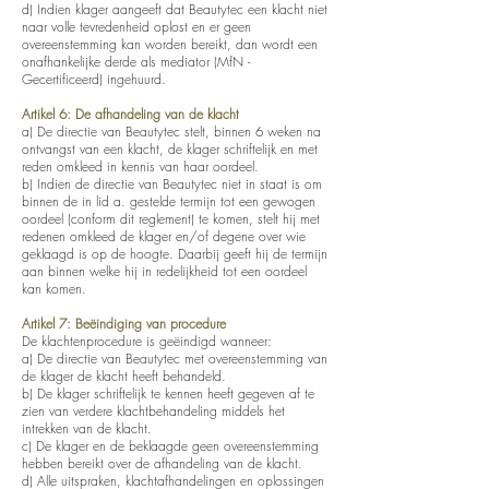
d) Indien klager aangeeft dat Beautytec een klacht niet
naar volle tevredenheid oplost en er geen
overeenstemming kan worden bereikt, dan wordt een
onafhankelijke derde als mediator (MfN -
Gecertificeerd) ingehuurd.
Artikel 6: De afhandeling van de klacht
a) De directie van Beautytec stelt, binnen 6 weken na
ontvangst van een klacht, de klager schriftelijk en met
reden omkleed in kennis van haar oordeel.
b) Indien de directie van Beautytec niet in staat is om
binnen de in lid a. gestelde termijn tot een gewogen
oordeel (conform dit reglement) te komen, stelt hij met
redenen omkleed de klager en/of degene over wie
geklaagd is op de hoogte. Daarbij geeft hij de termijn
aan binnen welke hij in redelijkheid tot een oordeel
kan komen.
Artikel 7: Beëindiging van procedure
De klachtenprocedure is geëindigd wanneer:
a) De directie van Beautytec met overeenstemming van
de klager de klacht heeft behandeld.
b) De klager schriftelijk te kennen heeft gegeven af te
zien van verdere klachtbehandeling middels het
intrekken van de klacht.
c) De klager en de beklaagde geen overeenstemming
hebben bereikt over de afhandeling van de klacht.
d) Alle uitspraken, klachtafhandelingen en oplossingen