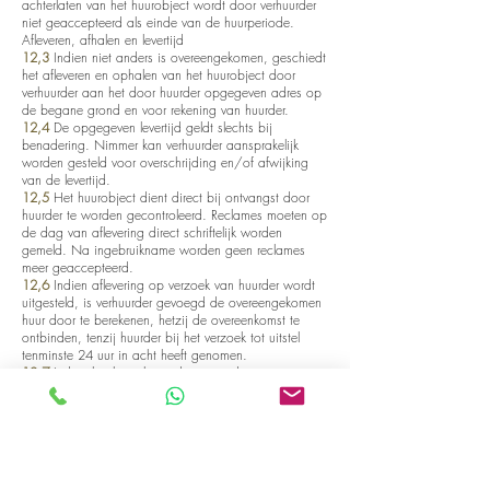
achterlaten van het huurobject wordt door verhuurder
niet geaccepteerd als einde van de huurperiode.
Afleveren, afhalen en levertijd
12,3
Indien niet anders is overeengekomen, geschiedt
het afleveren en ophalen van het huurobject door
verhuurder aan het door huurder opgegeven adres op
de begane grond en voor rekening van huurder.
12,4
De opgegeven levertijd geldt slechts bij
benadering. Nimmer kan verhuurder aansprakelijk
worden gesteld voor overschrijding en/of afwijking
van de levertijd.
12,5
Het huurobject dient direct bij ontvangst door
huurder te worden gecontroleerd. Reclames moeten op
de dag van aflevering direct schriftelijk worden
gemeld. Na ingebruikname worden geen reclames
meer geaccepteerd.
12,6
Indien aflevering op verzoek van huurder wordt
uitgesteld, is verhuurder gevoegd de overeengekomen
huur door te berekenen, hetzij de overeenkomst te
ontbinden, tenzij huurder bij het verzoek tot uitstel
tenminste 24 uur in acht heeft genomen.
12,7
Indien het huurobject door expeditie van
verhuurder of die van derden dient te worden
teruggebracht, wordt het huurobject bij terugkomst
gecontroleerd. Het meenemen van het huurobject door
verhuurder of diens expediteur is niet te beschouwen
als een dergelijke controle. Indien schade, verlies, niet-
schoonmaken of onjuist verpakken of borgen wordt