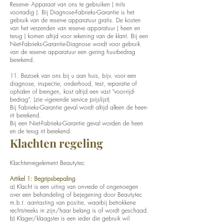
Reserve- Apparaat van ons te gebruiken ( mits
voorradig ). Bij Diagnose-Fabrieks-Garantie is het
gebruik van de reserve apparatuur gratis. De kosten
van het verzenden van reserve apparatuur ( heen en
terug ) komen altijd voor rekening van de klant. Bij een
Niet-Fabrieks-Garantie-Diagnose wordt voor gebruik
van de reserve apparatuur een gering huurbedrag
berekend.
11. Bezoek van ons bij u aan huis, bijv. voor een
diagnose, inspectie, onderhoud, test, reparatie of
ophalen of brengen, kost altijd een vast "voor-rijd-
bedrag". (zie vigerende service prijslijst)
Bij Fabrieks-Garantie geval wordt altijd alleen de heen-
rit berekend.
Bij een Niet-Fabrieks-Garantie geval worden de heen
en de terug rit berekend.
Klachten regeling
Klachtenregelement Beautytec
Artikel 1: Begripsbepaling
a) Klacht is een uiting van onvrede of ongenoegen
over een behandeling of bejegening door Beautytec
m.b.t. aantasting van positie, waarbij betrokkene
rechtstreeks in zijn/haar belang is of wordt geschaad.
b) Klager/klaagster is een ieder die gebruik wil