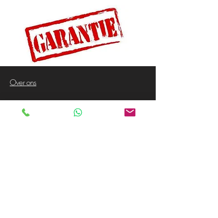
Over ons
Voorwaarden
Privacy Policy
Contact
Klanten service
Garantie
Verzendingen