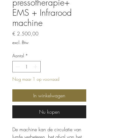
pressotherapie+
EMS + Infrarood
machine
Prijs
€ 2.500,00
excl. Btw
Aantal
*
Nog maar 1 op voorraad
In winkelwagen
Nu kopen
De machine kan de circulatie van
lymfe verbeteren, het afval van het