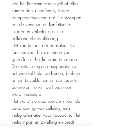
van het lichaam door cycli of alles
samen druk uitoefenen, is een
compressiesysteem dat is ontworpen
om de veneuze en lymfatische
stroom en verbeter de extra
cellulaire vloeistofklaring.
Het kan helpen om de natuurlijke
functies voor het opruimen van
gifstoffen in het lichaam te bieden.
De revitalisering en oxygenatie van
het weefsel helpt de benen, buik en
armen te verkleinen en opnieuw te
definiëren, terwijl de huidskleur
wordt verbeterd.
Het wordt sterk aanbevolen voor de
behandeling van cellulitis, een
veilig alternatief voor liposuctie. Het
verlicht pijn en zwelling en biedt
direct comfort. Het herdefinieert de