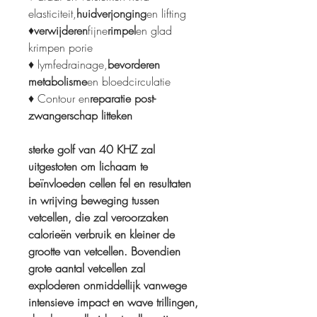
elasticiteit,
huidverjonging
en lifting
♦
verwijderen
fijne
rimpel
en glad
krimpen porie
♦ lymfedrainage,
bevorderen
metabolisme
en bloedcirculatie
♦ Contour en
reparatie
post-
zwangerschap litteken
sterke golf van 40 KHZ zal
uitgestoten om lichaam te
beïnvloeden cellen fel en resultaten
in wrijving beweging tussen
vetcellen, die zal veroorzaken
calorieën verbruik en kleiner de
grootte van vetcellen. Bovendien
grote aantal vetcellen zal
exploderen onmiddellijk vanwege
intensieve impact en wave trillingen,