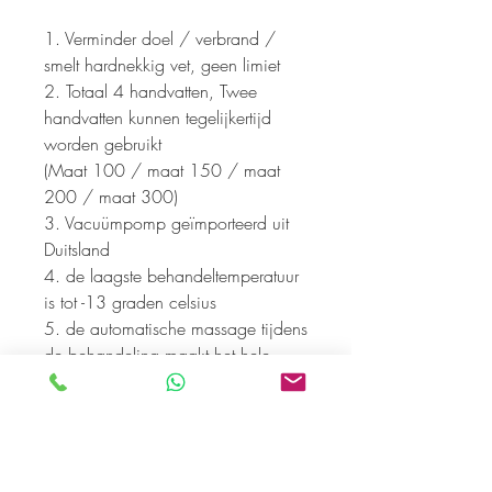
1. Verminder doel / verbrand /
smelt hardnekkig vet, geen limiet
2. Totaal 4 handvatten, Twee
handvatten kunnen tegelijkertijd
worden gebruikt
(Maat 100 / maat 150 / maat
200 / maat 300)
3. Vacuümpomp geïmporteerd uit
Duitsland
4. de laagste behandeltemperatuur
is tot -13 graden celsius
5. de automatische massage tijdens
de behandeling maakt het hele
proces aangenaam
6. nieuw en wetenschappelijk
ontwerp koelsysteem om de huid
beter te beschermen
7. 60 minuten / sessie, het kan 20-