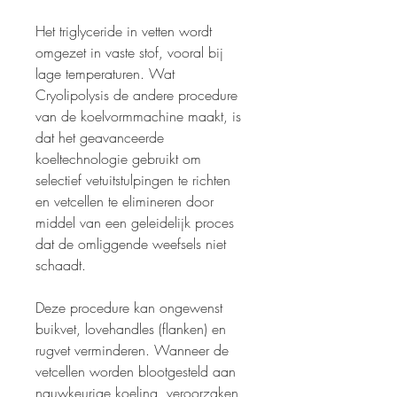
Het triglyceride in vetten wordt
omgezet in vaste stof, vooral bij
lage temperaturen. Wat
Cryolipolysis de andere procedure
van de koelvormmachine maakt, is
dat het geavanceerde
koeltechnologie gebruikt om
selectief vetuitstulpingen te richten
en vetcellen te elimineren door
middel van een geleidelijk proces
dat de omliggende weefsels niet
schaadt.
Deze procedure kan ongewenst
buikvet, lovehandles (flanken) en
rugvet verminderen. Wanneer de
vetcellen worden blootgesteld aan
nauwkeurige koeling, veroorzaken