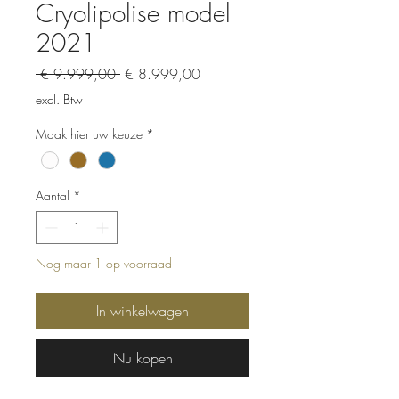
Cryolipolise model
2021
Normale
Verkoopprijs
 € 9.999,00 
€ 8.999,00
prijs
excl. Btw
Maak hier uw keuze
*
Aantal
*
Nog maar 1 op voorraad
In winkelwagen
Nu kopen