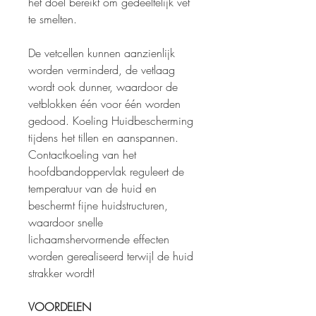
het doel bereikt om gedeeltelijk vet
te smelten.
De vetcellen kunnen aanzienlijk
worden verminderd, de vetlaag
wordt ook dunner, waardoor de
vetblokken één voor één worden
gedood. Koeling Huidbescherming
tijdens het tillen en aanspannen.
Contactkoeling van het
hoofdbandoppervlak reguleert de
temperatuur van de huid en
beschermt fijne huidstructuren,
waardoor snelle
lichaamshervormende effecten
worden gerealiseerd terwijl de huid
strakker wordt!
VOORDELEN