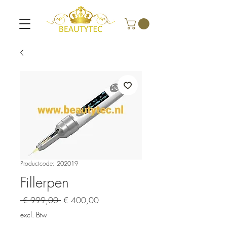
Productcode: 202019
Fillerpen
Normale
Verkoopprijs
 € 999,00 
€ 400,00
prijs
excl. Btw