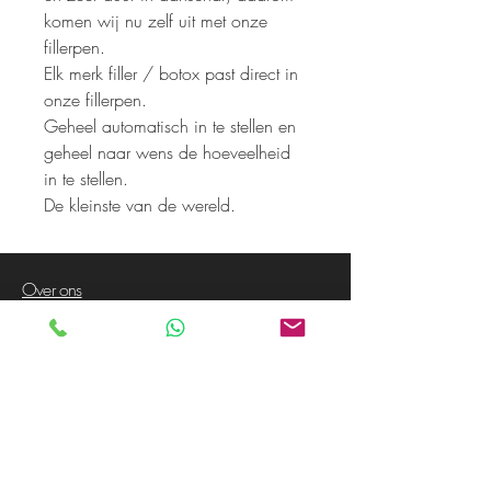
komen wij nu zelf uit met onze
fillerpen.
Elk merk filler / botox past direct in
onze fillerpen.
Geheel automatisch in te stellen en
geheel naar wens de hoeveelheid
in te stellen.
De kleinste van de wereld.
Over ons
Voorwaarden
Privacy Policy
Contact
Klanten service