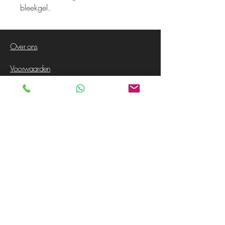
bleekgel.
Over ons
Voorwaarden
Privacy Policy
Contact
Klanten service
Garantie
Verzendingen
Retour
Mijn Account