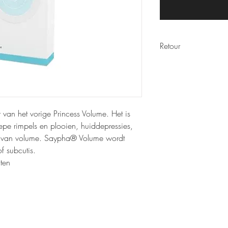
Retour
Wij nemen geen filler 
van het vorige Princess Volume. Het is
epe rimpels en plooien, huiddepressies,
en van volume. Saypha® Volume wordt
f subcutis.
ten