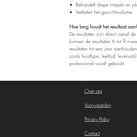
Behandelt diepe rimpels en pl
Verbetert het gezichtsvolume
Hoe lang houdt het resultaat aan
De resultaten zijn direct vanaf 
kunnen de resultaten 6 tot 9 m
resultaten tot een jaar aanhouden
zoals huidtype, leeftijd, levensst
professional wordt gebruikt.
Over ons
Voorwaarden
Privacy Policy
Contact