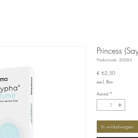
Princess (S
Productcode: 202063
Prijs
€ 62,50
excl. Btw
Aantal
*
In winkelwagen