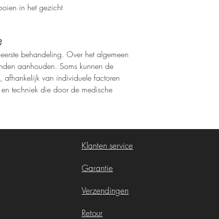
ooien in het gezicht
?
de eerste behandeling. Over het algemeen
aanden aanhouden. Soms kunnen de
, afhankelijk van individuele factoren
ijl en techniek die door de medische
Klanten service
Garantie
Verzendingen
Retour