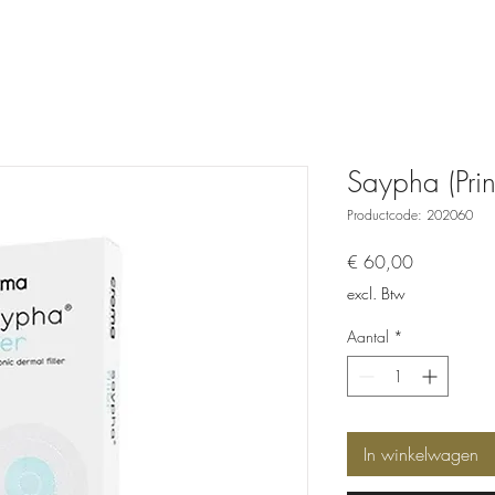
Saypha (Princ
Productcode: 202060
Prijs
€ 60,00
excl. Btw
Aantal
*
In winkelwagen