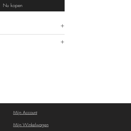
Nu kopen
retour ivm de hoge hygiëne
retour ivm de hoge hygiëne eisen
Mijn Account
Mijn Winkelwagen