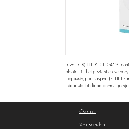
saypha (R) FILLER (CE 0459) corri
plooien in het gezicht en verhoo
toepassing op saypha (R) FILLER 
middelste tot diepe dermis geïnje
Over ons
Voorwaarden