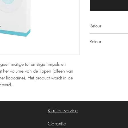
Retour
Wij nemen geen filler 
Retour
Wij nemen geen filler 
geert matige tot ernstige rimpels en
gt het volume van de lippen (alleen van
met lidocaïne). Het product wordt in de
cteerd.
Klanten service
Garantie