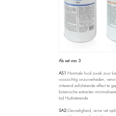
Als set van 3
AS1
:Normale huid zwak zuur kan
voorzichtig onzuiverheden, verwij
irriterend exfoliërende effect te
botanische extracten minimaliseren
tijd Hydraterende
SA2:
Gevoeligheid, acne vet opl