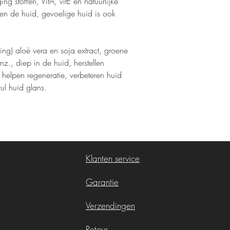
g stoffen, VitA, vitE en natuurlijke
en de huid, gevoelige huid is ook
ing) aloë vera en soja extract, groene
enz., diep in de huid, herstellen
 helpen regeneratie, verbeteren huid
vul huid glans.
Klanten service
Garantie
Verzendingen
Retour