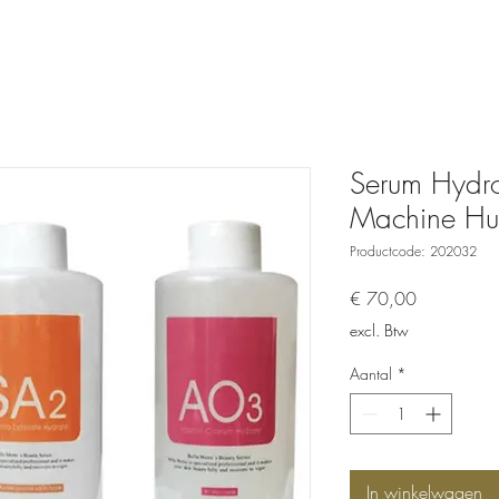
Serum Hydr
Machine Hui
Productcode: 202032
Prijs
€ 70,00
excl. Btw
Aantal
*
In winkelwagen