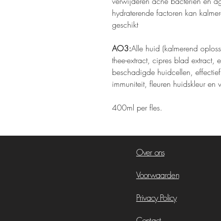
verwijderen acne bacteriën en agin
hydraterende factoren kan kalmer
geschikt
AO3:
Alle huid (kalmerend oploss
thee-extract, cipres blad extract, 
beschadigde huidcellen, effectief
immuniteit, fleuren huidskleur en 
400ml per fles.
Over ons
Voorwaarden
Privacy Policy
Contact