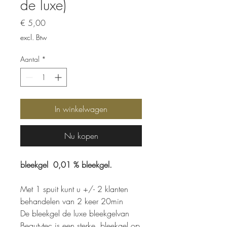
de luxe)
Prijs
€ 5,00
excl. Btw
Aantal
*
In winkelwagen
Nu kopen
bleekgel 0,01 % bleekgel.
Met 1 spuit kunt u +/- 2 klanten
behandelen van 2 keer 20min
De bleekgel de luxe bleekgelvan
Beautytec is een sterke, bleekgel op