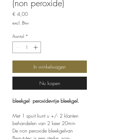
(non peroxide)
Prijs
€ 4,00
excl. Btw
Aantal
*
In winkelwagen
Nu kopen
bleekgel peroxidevrije bleekgel.
Met 1 spuit kunt u +/- 2 klanten
behandelen van 2 keer 20min
De non peroxide bleekgelvan
Beautytec is een sterke, non-