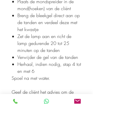
Plaats de mondspreider in de
mond(hoeken) van de cliënt
Breng de bleekgel direct aan op
de tanden en verdeel deze met
het kwastje
Zet de lamp aan en richt de
lamp gedurende 20 tot 25
minuten op de tanden
Verwijder de gel van de tanden
Herhaal, indien nodig, stap 4 tot
en met 6
Spoel na met water.
Geef de cliënt het advies om de
eerste 12 uur na de behandeling
zo min mogelijk voeding/dranken
met kleurstoffen te nuttigen. Geen
koffie, geen rode wijn, niet roken,
etc…