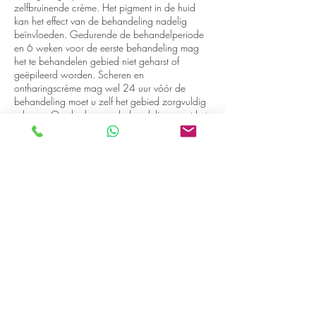
zelfbruinende crème. Het pigment in de huid
kan het effect van de behandeling nadelig
beïnvloeden. Gedurende de behandelperiode
en 6 weken voor de eerste behandeling mag
het te behandelen gebied niet geharst of
geëpileerd worden. Scheren en
ontharingscrème mag wel 24 uur vóór de
behandeling moet u zelf het gebied zorgvuldig
scheren. Op de dag van behandeling moet het
haar net zichtbaar en voelbaar zijn.
Contactgegevens
Harmoniestraat 8, Oosterhout, Nederland