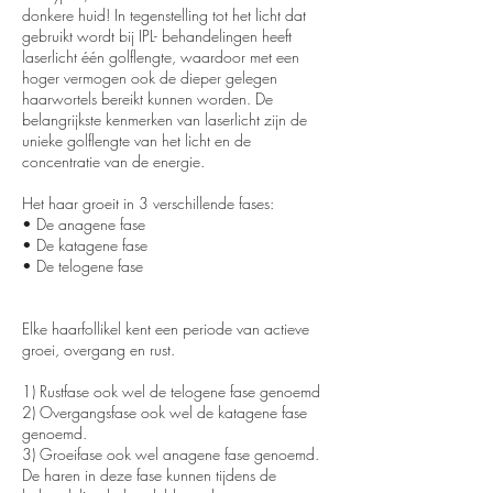
donkere huid! In tegenstelling tot het licht dat
gebruikt wordt bij IPL- behandelingen heeft
laserlicht één golflengte, waardoor met een
hoger vermogen ook de dieper gelegen
haarwortels bereikt kunnen worden. De
belangrijkste kenmerken van laserlicht zijn de
unieke golflengte van het licht en de
concentratie van de energie.
Het haar groeit in 3 verschillende fases:
• De anagene fase
• De katagene fase
• De telogene fase
Elke haarfollikel kent een periode van actieve
groei, overgang en rust.
1) Rustfase ook wel de telogene fase genoemd
2) Overgangsfase ook wel de katagene fase
genoemd.
3) Groeifase ook wel anagene fase genoemd.
De haren in deze fase kunnen tijdens de