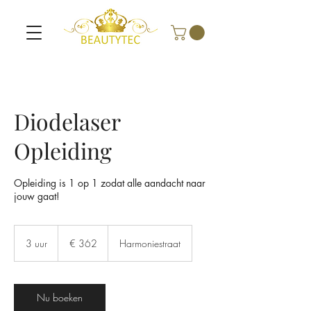
Diodelaser
Opleiding
Opleiding is 1 op 1 zodat alle aandacht naar
jouw gaat!
362
euro
3 uur
3
€ 362
Harmoniestraat
u
u
r
Nu boeken