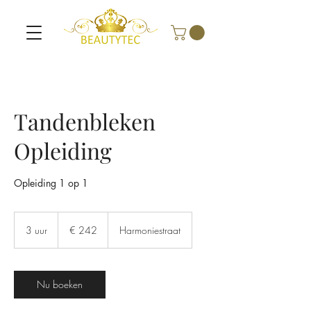
Tandenbleken
Opleiding
Opleiding 1 op 1
242
euro
3 uur
3
€ 242
Harmoniestraat
u
u
r
Nu boeken