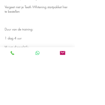
Vergeet niet je Teeth Whitening startpakket hier
te bestellen
Duur van de training:
1 dag 4 uur
Huisstudiepraktijk:
Ongeveer 4 uur
Contactgegevens
Harmoniestraat 8, Oosterhout, Nederland