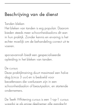
Beschrijving van de dienst
Tanden bleken
Het bleken van tanden is erg populair. Daarom
bieden steeds meer schoonheidssalons dit aan
in hun praktijk. Zonder kennis en ervaring is het
echter moeilijk om de behandeling correct uit te
voeren.
spa-savannah biedt een gespecialiseerde
opleiding in het bleken van tanden.
De cursus
Deze praktijktraining duurt maximaal een halve
dag (circa 3 uur) en is bedoeld voor
beoefenaars die werkzaam zijn in een
schoonheidssalon of beautysalon, en startende
ondernemers.
De Teeth Whitening cursus is een 1-op-1 cursus
waarbij je als enige deelnemer alle aandacht