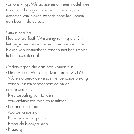
van ons krijgt. We adviseren om een ​​model mee
te nemen. Er is geen voorkennis vereist; alle
aspecten van bleken zonder peroxide komen
aan bod in de cursus.
Cursusindeling
Hoe ziet de Teeth Whitening-training eruit? In
het begin leer je de theoretische basis van het
bleken van cosmetische tanden met behulp van
het cursusmateriaal.
Onderwerpen die aan bod komen zijn:
- History Teeth Whitening (voor en na 2016)
- Waterstofperoxide versus niet-peroxide-bleking
- Verschil tussen schoonheidssalon en
tandartspraktijk
- Kleurbepaling van tanden
- Verwachtingspatroon en resultaat
- Behandelmethoden
- Voorbehandeling
- Bit versus mondspreider
- Breng de bleekgel aan
- Nazorg